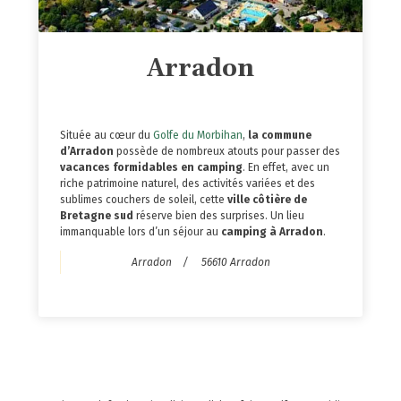
Arradon
Située au cœur du
Golfe du Morbihan
,
la commune
d’Arradon
possède de nombreux atouts pour passer des
vacances formidables en camping
. En effet, avec un
riche patrimoine naturel, des activités variées et des
sublimes couchers de soleil, cette
ville côtière de
Bretagne sud
réserve bien des surprises. Un lieu
immanquable lors d’un séjour au
camping à Arradon
.
Arradon
56610 Arradon