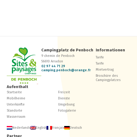
Campingplatz de Penboch
Informationen
9 chemin de Penboch
Tarife
56610 Arradon
Tarife
02 97 44 71 29
Mietvertrag
camping.penboch@orange.fr
Broschüre des
Campingplatzes
Aufenthalt
Startseite
Freizeit
Mobilheime
Dienste
Unterkünfte
Umgebung
Standorte
Fotogalerie
Wasserraum
Nederlands
English
Français
Deutsch
Partner