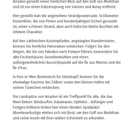
Arradon genießt einen herrlichen Blick auf den Golf von Morbihan
und ist nur einen Katzensprung von Vannes und Auray entfernt.
Hier genießt man die angenehme Strandpromenade, 14 Kilometer
Küstenlinie, die von Pinien und hundertjährigen Eichen gesäumt
ist, einen schönen Strand, aber auch hübsche kleine Buchten mit
intimem Charakter.
Auf den zahlreichen Küstenpfaden, angelegten Wanderrouten,
können Sie herrliche Panoramen entdecken. Folgen Sie den
Wegen, die Sie von Paluden nach Pomper führen, bewundern Sie
alte Fischerhäuser, Gezeitenmühlen und einen
außergewöhnlichen Aussichtspunkt auf die Île aux Moines und die
Île d’Irus.
In Pen-er-Men (bretonisch für Steinkopf) können Sie die
ehemalige Kaserne der Zöllner sowie den kleinen Hafen mit
seinen Türmchen entdecken.
Die Landspitze von Arradon ist ein Treffpunkt für alle, die das
Meer lieben: Windsurfen, Katamaran, Optimist… Anfänger und
Fortgeschrittene finden hier einen idealen Spielplatz!
Abenteuerlustige mieten sich ein Boot, um den Golf von Morbihan
und seine Inseln mit ihrer wilden Schönheit zu erkunden.