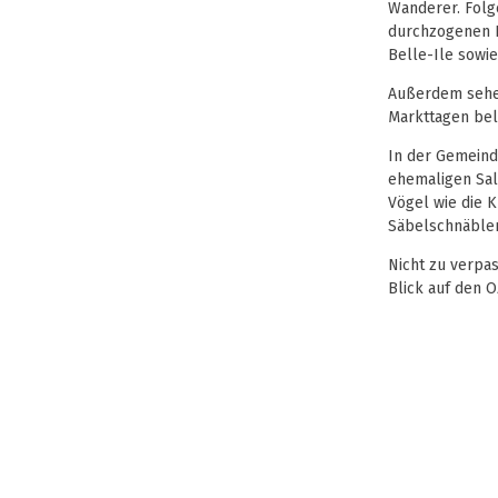
Wanderer. Folg
durchzogenen K
Belle-Ile sowi
Außerdem sehen
Markttagen bele
In der Gemein
ehemaligen Sal
Vögel wie die K
Säbelschnäbler
Nicht zu verpa
Blick auf den O