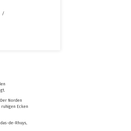
den
gt.
. Der Norden
n ruhigen Ecken
ildas-de-Rhuys,