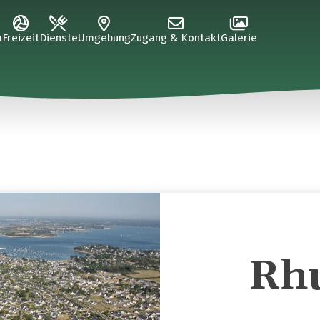
m
Freizeit
Dienste
Umgebung
Zugang & Kontakt
Galerie
Rh