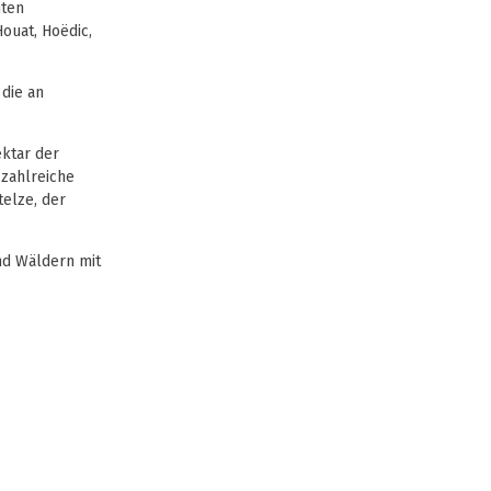
hten
ouat, Hoëdic,
 die an
ektar der
 zahlreiche
telze, der
nd Wäldern mit