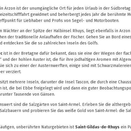
in Arzon ist der unumgängliche Ort für jeden Urlaub in der Südbretag
Freizeitschifffahrt gewidmet und beherbergt jedes Jahr die berühmte 
Treffpunkt für Liebhaber und Profis von Segel- und Motorbooten.
ein Wächter an der Spitze der Halbinsel Rhuys, liegt ebenfalls in Arzon 
hen der traditionelle Anlaufhafen der Fischer. Gehen Sie an Bord eine
d entdecken Sie die so zahlreichen Inseln des Golfs.
rc
ist in der Bretagne dafür bekannt, dass sie eine der Wiegen der fla
 und der hohlen Auster ist, die für ihre jodhaltigen Aromen mit Alge
Sie sich zu einer der Austernwerften, einige sind mit Schwarzmalere
er verziert.
itzt mehrere Inseln, darunter die Insel Tascon, die durch eine Chau
 ist, die bei Ebbe freigelegt wird und dann ein guter Beobachtungspo
darunter Tausende von Gänsen.
nswert sind die Salzgärten von Saint-Armel. Erleben Sie die altherge
 Salzbauern und probieren Sie das weiße Gold von Saint-Armel: die S
tläufigen, unberührten Naturgebieten ist
Saint-Gildas-de-Rhuys
ein P