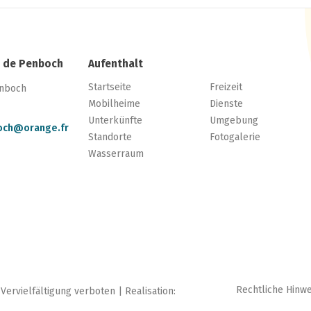
 de Penboch
Aufenthalt
Startseite
Freizeit
enboch
Mobilheime
Dienste
Unterkünfte
Umgebung
och@orange.fr
Standorte
Fotogalerie
Wasserraum
Rechtliche Hinw
rvielfältigung verboten | Realisation: