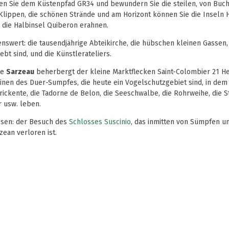
en Sie dem Küstenpfad GR34 und bewundern Sie die steilen, von Buc
lippen, die schönen Strände und am Horizont können Sie die Inseln H
e die Halbinsel Quiberon erahnen.
swert: die tausendjährige Abteikirche, die hübschen kleinen Gassen,
bt sind, und die Künstlerateliers.
de
Sarzeau
beherbergt der kleine Marktflecken Saint-Colombier 21 H
inen des Duer-Sumpfes, die heute ein Vogelschutzgebiet sind, in dem
rickente, die Tadorne de Belon, die Seeschwalbe, die Rohrweihe, die S
 usw. leben.
ssen: der Besuch des
Schlosses Suscinio
, das inmitten von Sümpfen u
zean verloren ist.