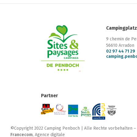
Campingplatz
9 chemin de P
56610 Arradon
02 97 44 71 29
camping.penb
Partner
©Copyright 2022 Camping Penboch | Alle Rechte vorbehalten – Ve
Francecom
, Agence digitale