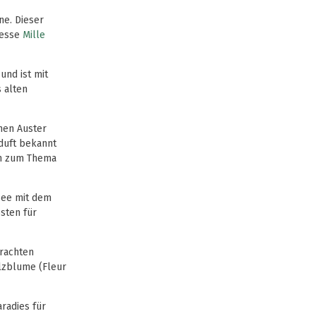
ne. Dieser
Messe
Mille
und ist mit
s alten
chen Auster
nduft bekannt
ien zum Thema
ssee mit dem
sten für
brachten
alzblume (Fleur
aradies für