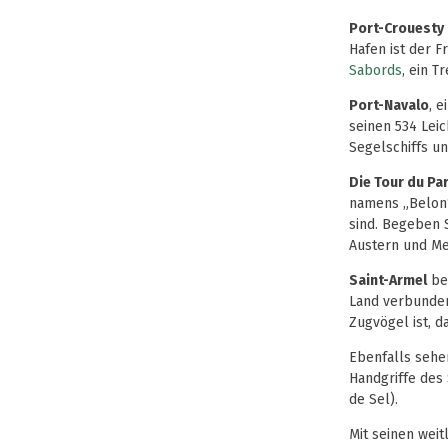
Port-Crouesty
Hafen ist der 
Sabords
, ein 
Port-Navalo
, 
seinen 534 Leic
Segelschiffs un
Die Tour du Pa
namens „Belon“
sind. Begeben 
Austern und Me
Saint-Armel
bes
Land verbunden
Zugvögel ist, 
Ebenfalls sehe
Handgriffe des
de Sel).
Mit seinen wei