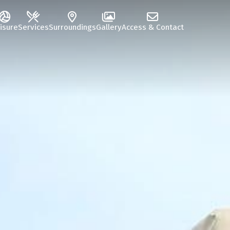
isure
Services
Surroundings
Gallery
Access & Contact