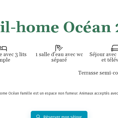
il-home Océan 
 avec 3 lits
1 salle d'eau avec wc
Séjour avec
mple
séparé
et télé
e
Terrasse semi-co
home Océan Famille est un espace non fumeur. Animaux acceptés ave
Réserver mon séjour