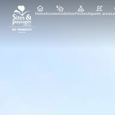
Home
Accommodation
Pitches
Aquatic area
Le